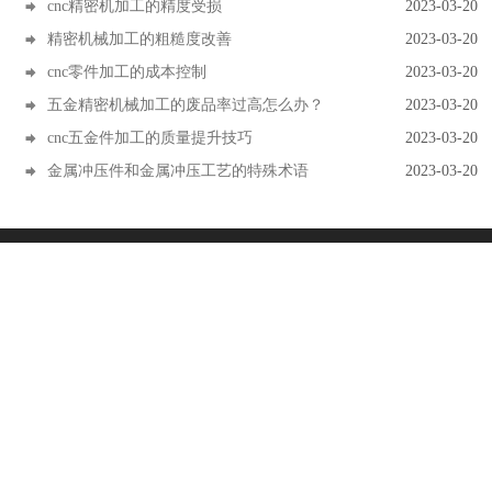
cnc精密机加工的精度受损
2023-03-20

精密机械加工的粗糙度改善
2023-03-20

cnc零件加工的成本控制
2023-03-20

五金精密机械加工的废品率过高怎么办？
2023-03-20

cnc五金件加工的质量提升技巧
2023-03-20

金属冲压件和金属冲压工艺的特殊术语
2023-03-20

广泓精密五金制品有限公司
联系电话
13427810728
辛先生
地址：广东省东莞市长安镇涌头宏业北路1号201室
邮箱：
Rocky@guangweitx.com