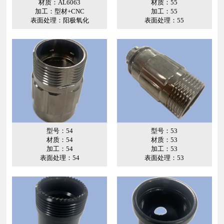
材质：AL6063
材质：55
加工：型材+CNC
加工：55
表面处理：阳极氧化
表面处理：55
型号：54
型号：53
材质：54
材质：53
加工：54
加工：53
表面处理：54
表面处理：53