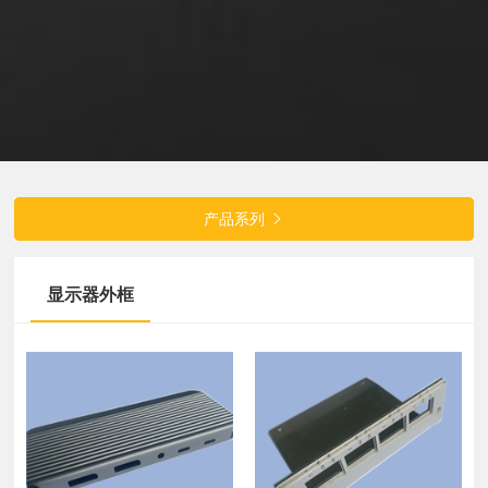
产品系列

显示器外框