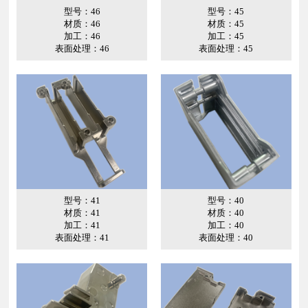
型号：46
型号：45
材质：46
材质：45
加工：46
加工：45
表面处理：46
表面处理：45
型号：41
型号：40
材质：41
材质：40
加工：41
加工：40
表面处理：41
表面处理：40