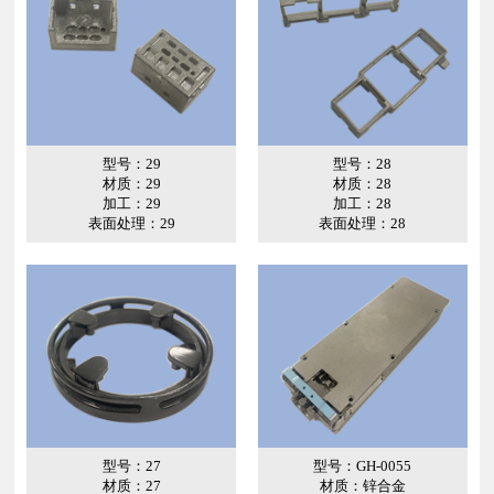
型号：29
型号：28
材质：29
材质：28
加工：29
加工：28
表面处理：29
表面处理：28
型号：27
型号：GH-0055
材质：27
材质：锌合金